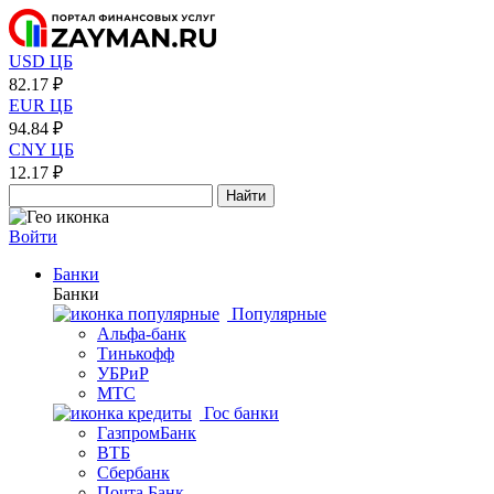
USD ЦБ
82.17 ₽
EUR ЦБ
94.84 ₽
CNY ЦБ
12.17 ₽
Найти
Войти
Банки
Банки
Популярные
Альфа-банк
Тинькофф
УБРиР
МТС
Гос банки
ГазпромБанк
ВТБ
Сбербанк
Почта Банк