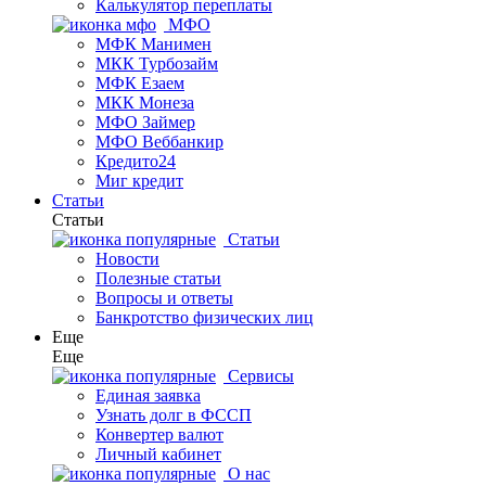
Калькулятор переплаты
МФО
МФК Манимен
МКК Турбозайм
МФК Езаем
МКК Монеза
МФО Займер
МФО Веббанкир
Кредито24
Миг кредит
Статьи
Статьи
Статьи
Новости
Полезные статьи
Вопросы и ответы
Банкротство физических лиц
Еще
Еще
Сервисы
Единая заявка
Узнать долг в ФССП
Конвертер валют
Личный кабинет
О нас