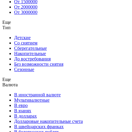
От 1500000
От 2000000
От 3000000
Еще
Тип
Детские
Со снятием
Сберегательные
Накопительные
До востребования
Без возможности снятия
Сезонные
Еще
Валюта
В иностранной валюте
Мультивалютные
В евро
В юанях
В долларах
Долларовые накопительные счета
В швейцарских франках
В белорусских рублях