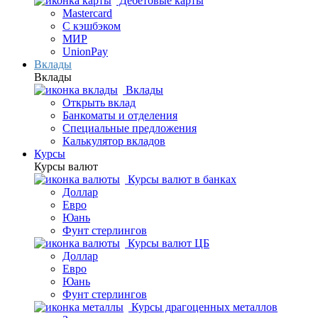
Дебетовые карты
Mastercard
С кэшбэком
МИР
UnionPay
Вклады
Вклады
Вклады
Открыть вклад
Банкоматы и отделения
Специальные предложения
Калькулятор вкладов
Курсы
Курсы валют
Курсы валют в банках
Доллар
Евро
Юань
Фунт стерлингов
Курсы валют ЦБ
Доллар
Евро
Юань
Фунт стерлингов
Курсы драгоценных металлов