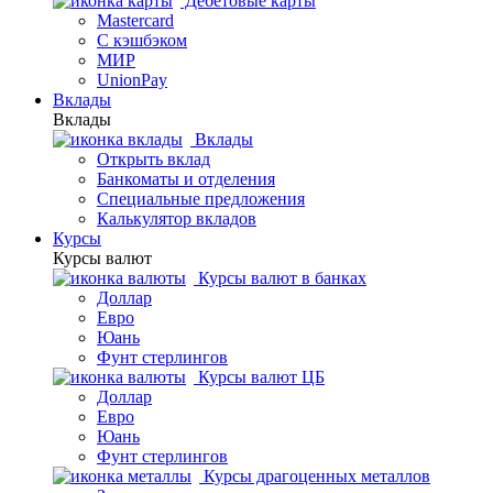
Дебетовые карты
Mastercard
С кэшбэком
МИР
UnionPay
Вклады
Вклады
Вклады
Открыть вклад
Банкоматы и отделения
Специальные предложения
Калькулятор вкладов
Курсы
Курсы валют
Курсы валют в банках
Доллар
Евро
Юань
Фунт стерлингов
Курсы валют ЦБ
Доллар
Евро
Юань
Фунт стерлингов
Курсы драгоценных металлов