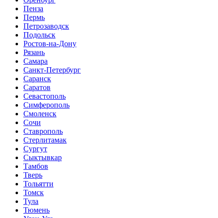
Пенза
Пермь
Петрозаводск
Подольск
Ростов-на-Дону
Рязань
Самара
Санкт-Петербург
Саранск
Саратов
Севастополь
Симферополь
Смоленск
Сочи
Ставрополь
Стерлитамак
Сургут
Сыктывкар
Тамбов
Тверь
Тольятти
Томск
Тула
Тюмень