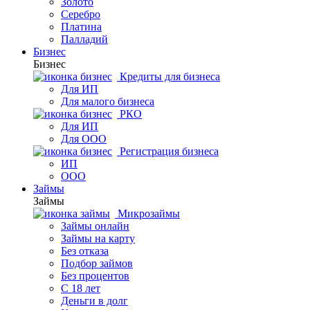
Золото
Серебро
Платина
Палладий
Бизнес
Бизнес
Кредиты для бизнеса
Для ИП
Для малого бизнеса
РКО
Для ИП
Для ООО
Регистрация бизнеса
ИП
ООО
Займы
Займы
Микрозаймы
Займы онлайн
Займы на карту
Без отказа
Подбор займов
Без процентов
С 18 лет
Деньги в долг