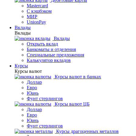
Дебетовые карты
Mastercard
С кэшбэком
МИР
UnionPay
Вклады
Вклады
Вклады
Открыть вклад
Банкоматы и отделения
Специальные предложения
Калькулятор вкладов
Курсы
Курсы валют
Курсы валют в банках
Доллар
Евро
Юань
Фунт стерлингов
Курсы валют ЦБ
Доллар
Евро
Юань
Фунт стерлингов
Курсы драгоценных металлов