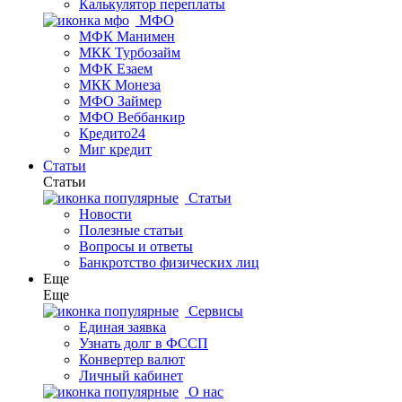
Калькулятор переплаты
МФО
МФК Манимен
МКК Турбозайм
МФК Езаем
МКК Монеза
МФО Займер
МФО Веббанкир
Кредито24
Миг кредит
Статьи
Статьи
Статьи
Новости
Полезные статьи
Вопросы и ответы
Банкротство физических лиц
Еще
Еще
Сервисы
Единая заявка
Узнать долг в ФССП
Конвертер валют
Личный кабинет
О нас