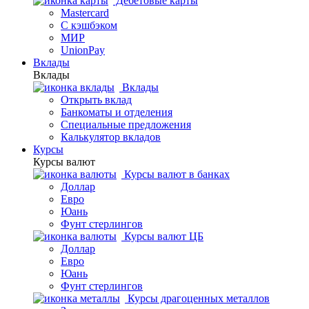
Дебетовые карты
Mastercard
С кэшбэком
МИР
UnionPay
Вклады
Вклады
Вклады
Открыть вклад
Банкоматы и отделения
Специальные предложения
Калькулятор вкладов
Курсы
Курсы валют
Курсы валют в банках
Доллар
Евро
Юань
Фунт стерлингов
Курсы валют ЦБ
Доллар
Евро
Юань
Фунт стерлингов
Курсы драгоценных металлов