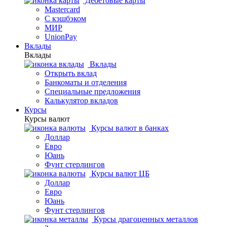
Дебетовые карты
Mastercard
С кэшбэком
МИР
UnionPay
Вклады
Вклады
Вклады
Открыть вклад
Банкоматы и отделения
Специальные предложения
Калькулятор вкладов
Курсы
Курсы валют
Курсы валют в банках
Доллар
Евро
Юань
Фунт стерлингов
Курсы валют ЦБ
Доллар
Евро
Юань
Фунт стерлингов
Курсы драгоценных металлов