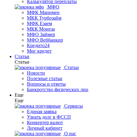
Калькулятор переплаты
МФО
МФК Манимен
МКК Турбозайм
МФК Езаем
МКК Монеза
МФО Займер
МФО Веббанкир
Кредито24
Миг кредит
Статьи
Статьи
Статьи
Новости
Полезные статьи
Вопросы и ответы
Банкротство физических лиц
Еще
Еще
Сервисы
Единая заявка
Узнать долг в ФССП
Конвертер валют
Личный кабинет
О нас