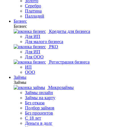
Золото
Серебро
Платина
Палладий
Бизнес
Бизнес
Кредиты для бизнеса
Для ИП
Для малого бизнеса
РКО
Для ИП
Для ООО
Регистрация бизнеса
ИП
ООО
Займы
Займы
Микрозаймы
Займы онлайн
Займы на карту
Без отказа
Подбор займов
Без процентов
С 18 лет
Деньги в долг