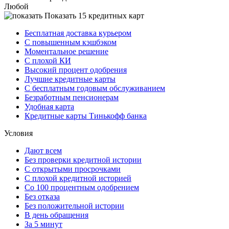
Любой
Показать 15 кредитных карт
Бесплатная доставка курьером
С повышенным кэшбэком
Моментальное решение
С плохой КИ
Высокий процент одобрения
Лучшие кредитные карты
С бесплатным годовым обслуживанием
Безработным пенсионерам
Удобная карта
Кредитные карты Тинькофф банка
Условия
Дают всем
Без проверки кредитной истории
С открытыми просрочками
С плохой кредитной историей
Со 100 процентным одобрением
Без отказа
Без положительной истории
В день обращения
За 5 минут