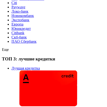
Citi
Paywave
Локо-банк
Новикомбанк
Экспобанк
Европа
Юникредит
Citibank
Скб-банк
ПАО Сбербанк
Еще
ТОП 3: лучшие кредитки
Лучшая кредитка