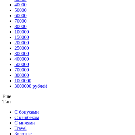
40000
50000
60000
70000
80000
100000
150000
200000
250000
300000
400000
500000
700000
800000
1000000
3000000 рублей
Еще
Тип
С бонусами
С кэшбеком
С милями
Travel
Золотые