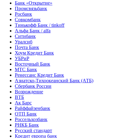
Банк «Открытие»
Промсвязьбанк
Росбанк
Совкомбанк
Тинькофф Банк / tinkoff
Альфа Банк / alfa
Ситибанк
Уралсиб
Почта Банк
Хоум Кредит Банк
УБРиР
Восточный Банк
МТС Банк
Ренессанс Кредит Банк
Азиатско-Тихоокеанский Банк (АТБ)
Сбербанк России
Возрождение
ВТБ
Ак Барс
Райффайзенбанк
ОТП Банк
Россельхозбанк
РНКБ Банк
Русский стандарт
Кредит европа банк