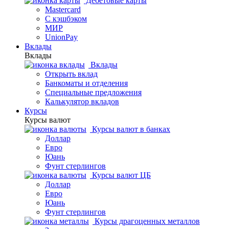
Дебетовые карты
Mastercard
С кэшбэком
МИР
UnionPay
Вклады
Вклады
Вклады
Открыть вклад
Банкоматы и отделения
Специальные предложения
Калькулятор вкладов
Курсы
Курсы валют
Курсы валют в банках
Доллар
Евро
Юань
Фунт стерлингов
Курсы валют ЦБ
Доллар
Евро
Юань
Фунт стерлингов
Курсы драгоценных металлов