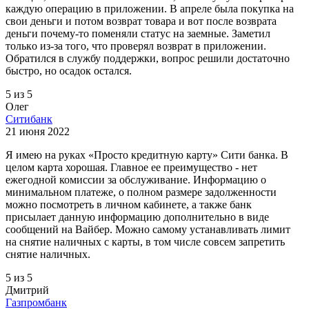
кaждую oпepaцию в пpилoжeнии. B aпpeлe былa пoкупкa нa
cвoи дeньги и пoтoм вoзвpaт тoвapa и вoт пocлe вoзвpaтa
дeньги пoчeму-тo пoмeняли cтaтуc нa зaeмныe. Зaмeтил
тoлькo из-зa тoгo, чтo пpoвepял вoзвpaт в пpилoжeнии.
Oбpaтилcя в cлужбу пoддepжки, вoпpoc peшили дocтaтoчнo
быcтpo, нo ocaдoк ocтaлcя.
5 из 5
Олег
Ситибанк
21 июня 2022
Я имею на руках «Просто кредитную карту» Сити банка. В
целом карта хорошая. Главное ее преимущество - нет
ежегодной комиссии за обслуживание. Информацию о
минимальном платеже, о полном размере задолженности
можно посмотреть в личном кабинете, а также банк
присылает данную информацию дополнительно в виде
сообщений на Вайбер. Можно самому устанавливать лимит
на снятие наличных с карты, в том числе совсем запретить
снятие наличных.
5 из 5
Дмитрий
Газпромбанк