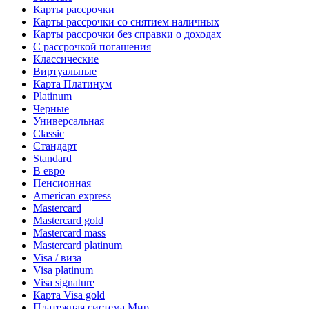
Карты рассрочки
Карты рассрочки со снятием наличных
Карты рассрочки без справки о доходах
С рассрочкой погашения
Классические
Виртуальные
Карта Платинум
Platinum
Черные
Универсальная
Classic
Стандарт
Standard
В евро
Пенсионная
American express
Mastercard
Mastercard gold
Mastercard mass
Mastercard platinum
Visa / виза
Visa platinum
Visa signature
Карта Visa gold
Платежная система Мир