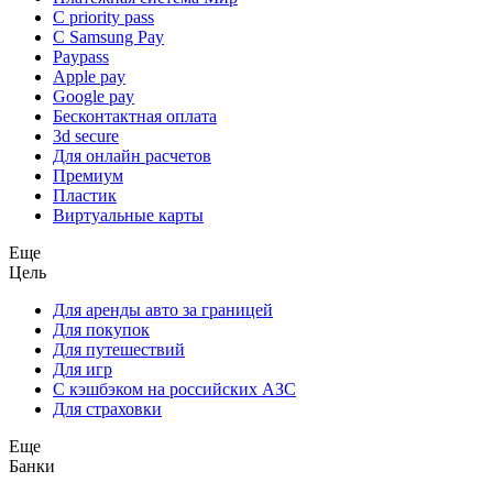
С priority pass
С Samsung Pay
Paypass
Apple pay
Google pay
Бесконтактная оплата
3d secure
Для онлайн расчетов
Премиум
Пластик
Виртуальные карты
Еще
Цель
Для аренды авто за границей
Для покупок
Для путешествий
Для игр
С кэшбэком на российских АЗС
Для страховки
Еще
Банки