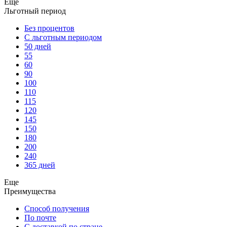
Еще
Льготный период
Без процентов
С льготным периодом
50 дней
55
60
90
100
110
115
120
145
150
180
200
240
365 дней
Еще
Преимущества
Способ получения
По почте
С доставкой по стране