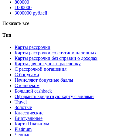
800000
1000000
3000000 рублей
Показать все
Тип
Карты рассрочки
Карты рассрочки со снятием наличных
Карты рассрочки без справки о доходах
Карты для покупок в рассрочку
С рассрочкой погашения
С бонусами
Начисляют бонусные баллы
С кэшбеком
Большой cashback
Оформить кредитную карту с милями
Travel
Золотые
Классические
Виртуальные
Карта Платинум
Platinum
Черные