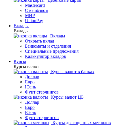
Дебетовые карты
Mastercard
С кэшбэком
МИР
UnionPay
Вклады
Вклады
Вклады
Открыть вклад
Банкоматы и отделения
Специальные предложения
Калькулятор вкладов
Курсы
Курсы валют
Курсы валют в банках
Доллар
Евро
Юань
Фунт стерлингов
Курсы валют ЦБ
Доллар
Евро
Юань
Фунт стерлингов
Курсы драгоценных металлов