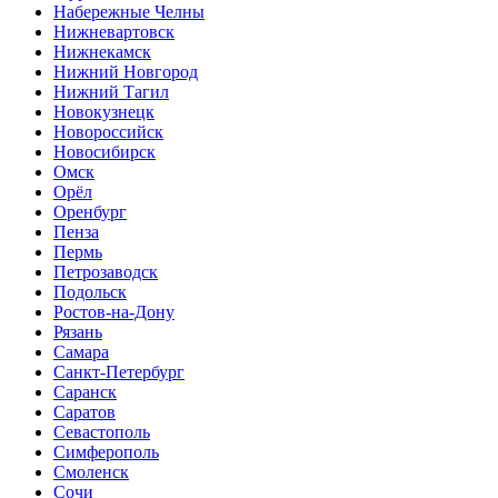
Набережные Челны
Нижневартовск
Нижнекамск
Нижний Новгород
Нижний Тагил
Новокузнецк
Новороссийск
Новосибирск
Омск
Орёл
Оренбург
Пенза
Пермь
Петрозаводск
Подольск
Ростов-на-Дону
Рязань
Самара
Санкт-Петербург
Саранск
Саратов
Севастополь
Симферополь
Смоленск
Сочи