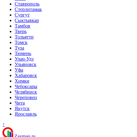
Ставрополь
Стерлитамак
Сургут
Сыктывкар
Тамбов
Тверь
Тольятти
Томск
Тула
Тюмень
Улан-Удэ
Ульяновск
Уфа
Хабаровск
Химки
Чебоксары
Челябинск
Череповец
Чита
Якутск
Ярославль
↑
Zayman.ru