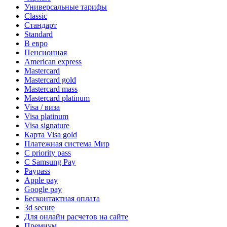
Универсальные тарифы
Classic
Стандарт
Standard
В евро
Пенсионная
American express
Mastercard
Mastercard gold
Mastercard mass
Mastercard platinum
Visa / виза
Visa platinum
Visa signature
Карта Visa gold
Платежная система Мир
С priority pass
С Samsung Pay
Paypass
Apple pay
Google pay
Бесконтактная оплата
3d secure
Для онлайн расчетов на сайте
Премиум