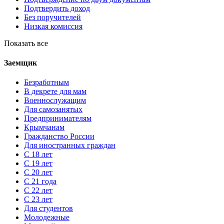
Подтвердить доход
Без поручителей
Низкая комиссия
Показать все
Заемщик
Безработным
В декрете для мам
Военнослужащим
Для самозанятых
Предпринимателям
Крымчанам
Гражданство России
Для иностранных граждан
С 18 лет
С 19 лет
С 20 лет
С 21 года
С 22 лет
С 23 лет
Для студентов
Молодежные