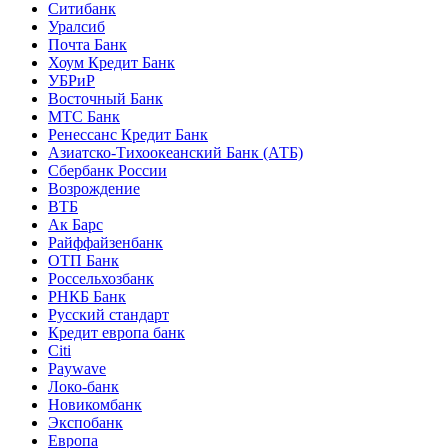
Ситибанк
Уралсиб
Почта Банк
Хоум Кредит Банк
УБРиР
Восточный Банк
МТС Банк
Ренессанс Кредит Банк
Азиатско-Тихоокеанский Банк (АТБ)
Сбербанк России
Возрождение
ВТБ
Ак Барс
Райффайзенбанк
ОТП Банк
Россельхозбанк
РНКБ Банк
Русский стандарт
Кредит европа банк
Citi
Paywave
Локо-банк
Новикомбанк
Экспобанк
Европа